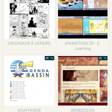
ORIGINAUX À VENDRE
ANIMATION 2D - E-
Learning
10
15
GRAPHISME
WEBDESIGN