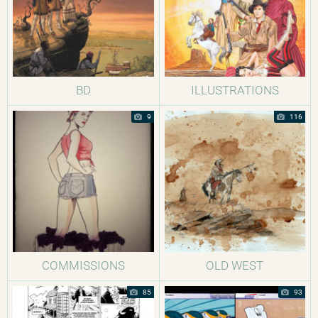
BD
ILLUSTRATIONS
9
116
COMMISSIONS
OLD WEST
85
93