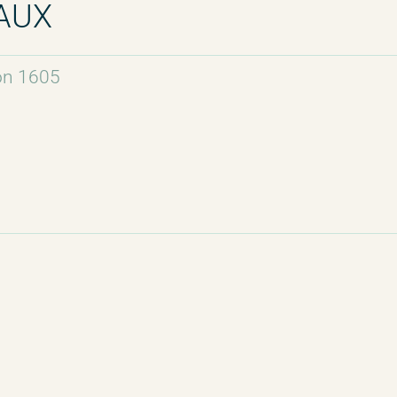
AUX
on 1605