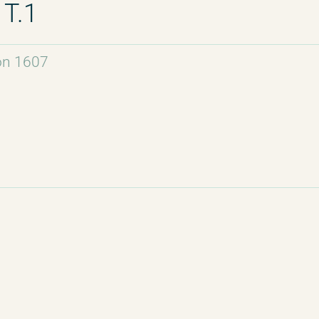
T.1
on 1607